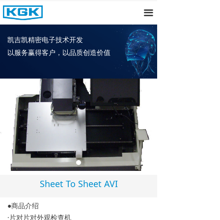
首页
끀
关于我们
凯吉凯精密电子技术开发
以服务赢得客户，以品质创造价值
产品中心
新闻资讯
招聘
联系我们
Sheet To Sheet AVI
●商品介绍
·片对片对外观检查机