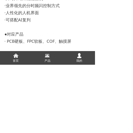
·业界领先的分时频闪控制方式
·人性化的人机界面
·可搭配AI复判
●对应产品
· PCB硬板、FPC软板、COF、触摸屏
낀
뀵
넙
下一个：
片对片 AVI
ꄲ
首页
产品
我的
上一个：
产线卷绕检查机
ꄴ
0
分享到：
版权所有：
凯吉凯精密电子技术开发(苏州)有限公司
苏ICP备19049187号-1
本网站由阿里云提供云计算及安全服务