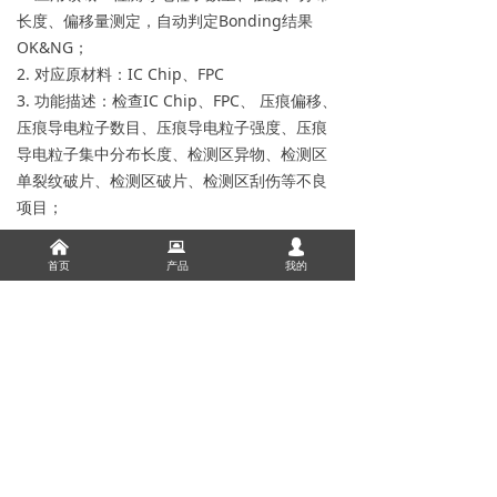
长度、偏移量测定，自动判定Bonding结果
OK&NG；
2. 对应原材料：IC Chip、FPC
3. 功能描述：检查IC Chip、FPC、 压痕偏移、
压痕导电粒子数目、压痕导电粒子强度、压痕
导电粒子集中分布长度、检测区异物、检测区
单裂纹破片、检测区破片、检测区刮伤等不良
项目；
낀
뀵
넙
首页
产品
我的
下一个：
产线卷绕检查机
ꄲ
上一个：
无
ꄴ
0
分享到：
版权所有：
凯吉凯精密电子技术开发(苏州)有限公司